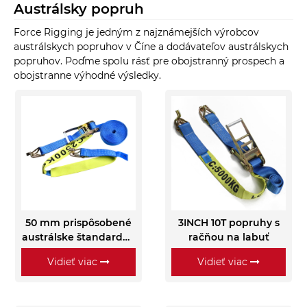
Austrálsky popruh
Force Rigging je jedným z najznámejších výrobcov
austrálskych popruhov v Číne a dodávateľov austrálskych
popruhov. Poďme spolu rásť pre obojstranný prospech a
obojstranne výhodné výsledky.
50 mm prispôsobené
3INCH 10T popruhy s
austrálske štandardné
račňou na labuť
račňové laná na
Vidieť viac
Vidieť viac
viazanie nákladu s
rukávmi