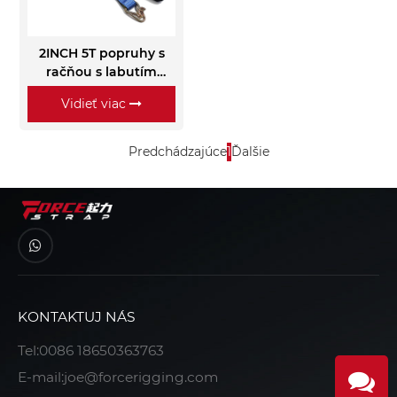
2INCH 5T popruhy s
račňou s labutím
háčikom
Vidieť viac
Predchádzajúce
1
Ďalšie
KONTAKTUJ NÁS
Tel:
0086 18650363763
E-mail:
joe@forcerigging.com