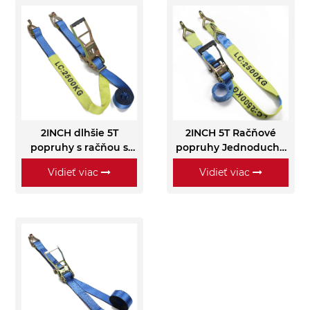
2INCH dlhšie 5T
2INCH 5T Račňové
popruhy s račňou s
popruhy Jednoduché
labutím háčikom
J Háčiky
Vidieť viac
Vidieť viac